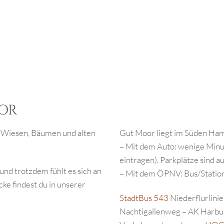
OOR
 Wiesen, Bäumen und alten
Gut Moor liegt im Süden Hamb
– Mit dem Auto: wenige Minu
eintragen). Parkplätze sind 
und trotzdem fühlt es sich an
– Mit dem ÖPNV: Bus/Statio
ke findest du in unserer
StadtBus 543
Niederflurlinie
Nachtigallenweg – AK Har