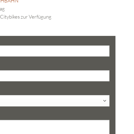
HBAHN
tag
Citybikes zur Verfügung